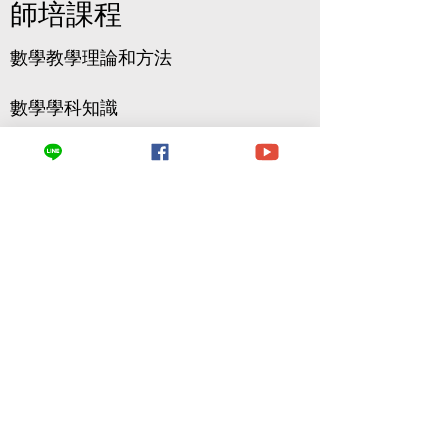
師培課程
數學教學理論和方法
數學學科知識
數學教學及情境引導
教學技術和工具
課程學習總時數共 8
小時
師資培訓報名
地址 台北市大同區西寧北路112號6樓之一
E-mail
strong.digital.tw@gmail.com