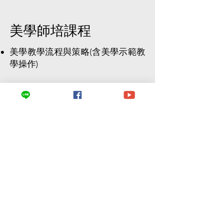
美學師培課程
美學教學流程與策略(含美學示範教
學操作)
美學課程實務操作與上課影片觀摩
美學課程試教演練
美學上課安全注意事項及應對方式
課程學習總時數共 8 小時
師資培訓報名