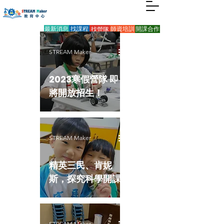
最新消息
找課程
找營隊
師資培訓
開課合作
STREAM Maker教育中心
2023寒假營隊 即
將開放招生！
STREAM Maker教育中心
精英三民、肯妮
斯，探究科學開課
STREAM Maker教育中心