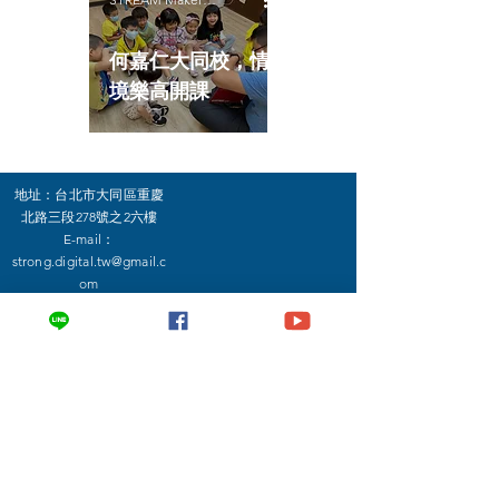
何嘉仁大同校，情
境樂高開課
地址：台北市大同區​重慶
北路三段278號之2六樓
E-mail：
strong.digital.tw@gmail.c
om
電話：02-
傳真：02-
2599-7928
2599-5290
思創數位文教股份有限
公司
© 2021 by Strong.Co.,Ltd
地址 台北市大同區西寧北路112號6樓之一